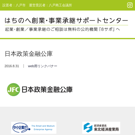
設置者：八戸市 運営受託者：八戸商工会議所
Menu
起業・創業支援
日本政策金融公庫
事業承継支援
2016.8.31
web用リンクバナー
事例・利用者コメント
セミナー＆イベント
アクセス
お問い合わせ