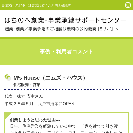
設置者：八戸市 運営受託者：八戸商工会議所
Menu
起業・創業支援
事例・利用者コメント
事業承継支援
事例・利用者コメント
M’s House（エムズ・ハウス）
住宅販売・営業
セミナー＆イベント
代表 棟方 広幸さん
アクセス
平成２８年５月 八戸市沼館にOPEN
お問い合わせ
創業しようと思った理由---
長年、住宅営業を経験している中で、「家を建てて引き渡し
たらそれで終わり」ではなく、コミュニケーションをしっか