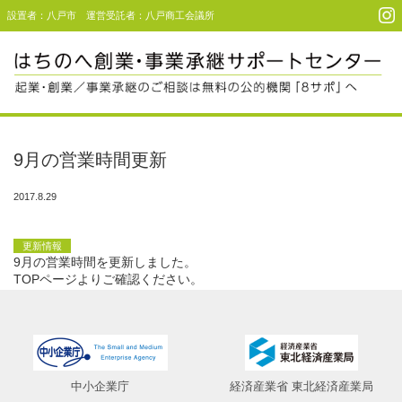
設置者：八戸市 運営受託者：八戸商工会議所
Menu
起業・創業支援
9月の営業時間更新
事業承継支援
2017.8.29
事例・利用者コメント
更新情報
セミナー＆イベント
9月の営業時間を更新しました。
TOPページよりご確認ください。
アクセス
お問い合わせ
中小企業庁
経済産業省 東北経済産業局