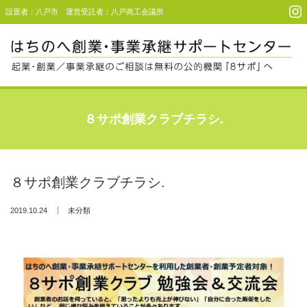
設置者：八戸市 運営受託者：八戸商工会議所
Menu
起業・創業支援
８サポ創業クラブチラシ.
事業承継支援
事例・利用者コメント
８サポ創業クラブチラシ.
セミナー＆イベント
2019.10.24
未分類
アクセス
お問い合わせ