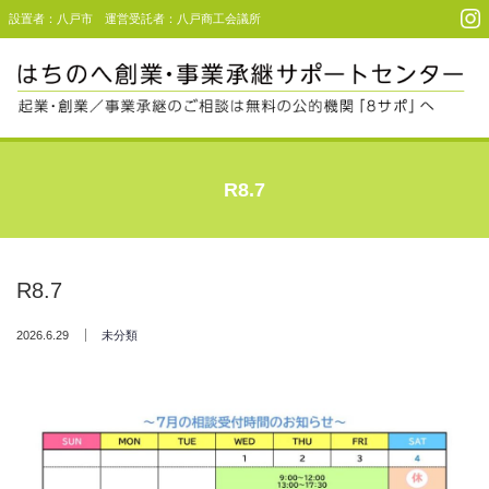
設置者：八戸市 運営受託者：八戸商工会議所
Menu
起業・創業支援
R8.7
事業承継支援
事例・利用者コメント
R8.7
セミナー＆イベント
2026.6.29
未分類
アクセス
お問い合わせ