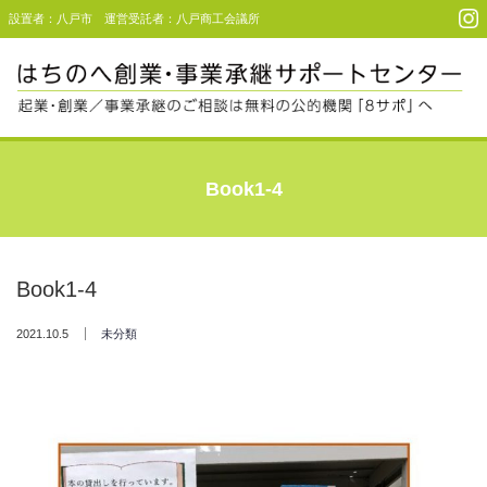
設置者：八戸市 運営受託者：八戸商工会議所
Menu
起業・創業支援
Book1-4
事業承継支援
事例・利用者コメント
Book1-4
セミナー＆イベント
2021.10.5
未分類
アクセス
お問い合わせ