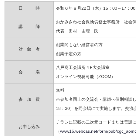
プライバシーポリシー
日 時
令和６年８月22日（木）15：00～17：00
おかみさわ社会保険労務士事務所 社会
講 師
代表 田村 由理 氏
創業間もない経営者の方
対 象 者
創業予定の方
八戸商工会議所４F大会議室
会 場
オンライン視聴可能（ZOOM)
無料
参 加 費
※参加者同士の交流会・講師へ個別相談し
18：30）を同会場にて実施します。交流会
チラシに記載の二次元コードまたは電話
お申し込み
（
www16.webcas.net/form/pub/cgc_aomo