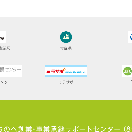
産業局
青森県
センター
ミラサポ