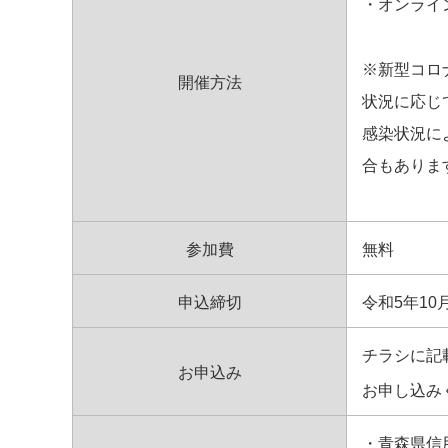
・オンライ
※新型コロ
開催方法
状況に応じ
感染状況に
合もありま
参加費
無料
申込締切
令和5年10月
チラシに記
お申込み
お申し込み
・青森県