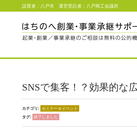
設置者：八戸市 運営受託者：八戸商工会議所
SNSで集客！？効果的な
カテゴリ:
セミナー＆イベント
タグ:
終了しました