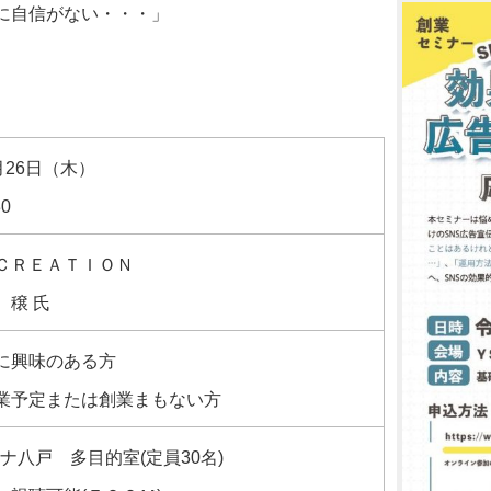
に自信がない・・・」
月26日（木）
30
ＣＲＥＡＴＩＯＮ
 穣 氏
に興味のある方
業予定または創業まもない方
ナ八戸 多目的室(定員30名)