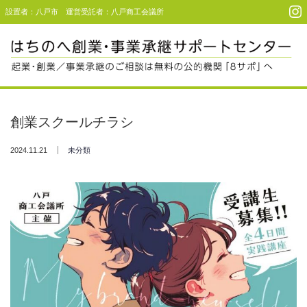
設置者：八戸市 運営受託者：八戸商工会議所
Menu
起業・創業支援
創業スクールチラシ
事業承継支援
2024.11.21
未分類
事例・利用者コメント
セミナー＆イベント
アクセス
お問い合わせ